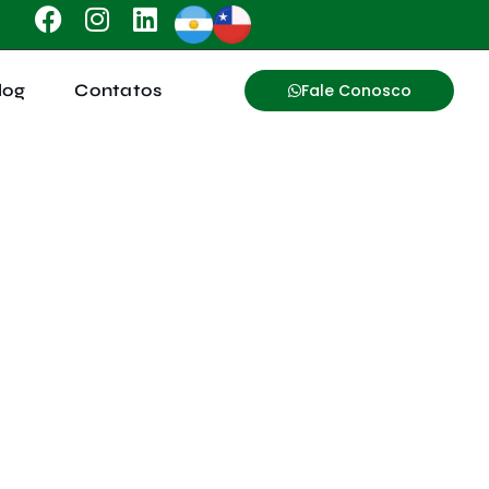
log
Contatos
Fale Conosco