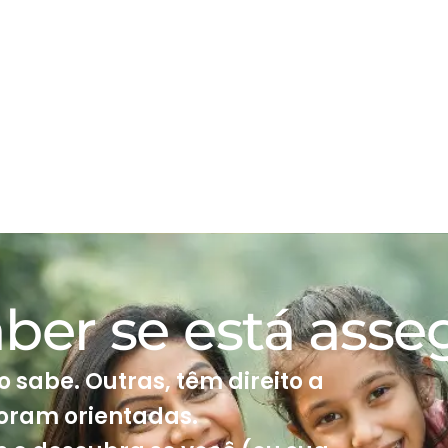
ber se está ass
 sabe. Outras, têm direito a
oram orientadas.