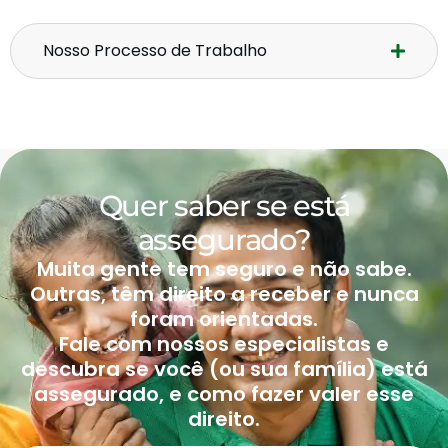
Nosso Processo de Trabalho
Quer saber se está
assegurado?
Muita gente tem seguro e não sabe.
Outras, têm direito a receber e nunca
foram orientadas.
Fale com nossos especialistas e
descubra se você (ou sua família) está
assegurado, e como fazer valer esse
direito.