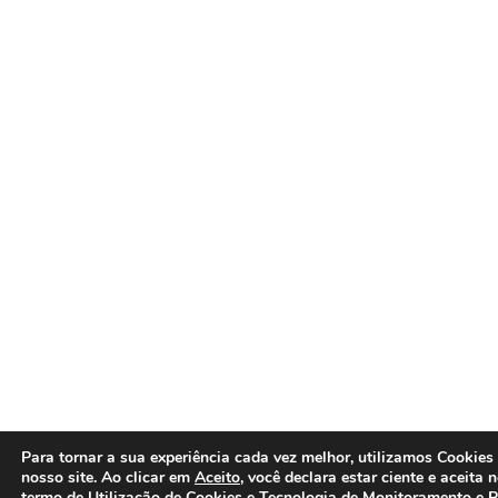
Para tornar a sua experiência cada vez melhor, utilizamos Cookies
nosso site. Ao clicar em
Aceito
, você declara estar ciente e aceita 
termo de
Utilização de Cookies e Tecnologia de Monitoramento
e
P