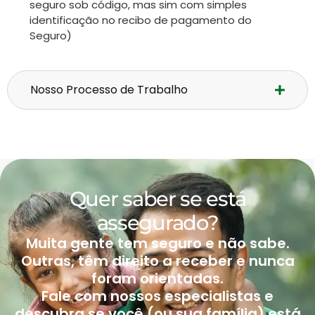
seguro sob código, mas sim com simples
identificação no recibo de pagamento do
Seguro)
Nosso Processo de Trabalho
Quer saber se está
assegurado?
Muita gente tem seguro e não sabe.
Outras, têm direito a receber e nunca
foram orientadas.
Fale com nossos especialistas e
descubra se você (ou sua família) está